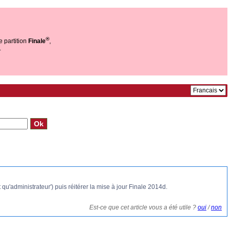
®
e partition
Finale
,
.
t qu'administrateur') puis réitérer la mise à jour Finale 2014d.
Est-ce que cet article vous a été utile ?
oui
/
non