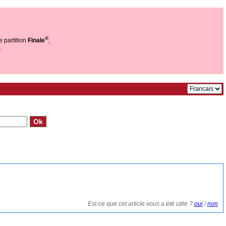
®
e partition
Finale
,
.
Est-ce que cet article vous a été utile ?
oui
/
non