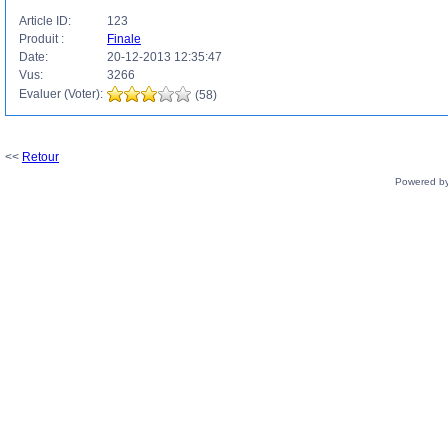
Article ID:
123
Produit :
Finale
Date:
20-12-2013 12:35:47
Vus:
3266
Evaluer (Voter):
(58)
<<
Retour
Powered b